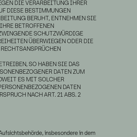
GEGEN DIE VERARBEITUNG IHRER
AUF DIESE BESTIMMUNGEN
RBEITUNG BERUHT, ENTNEHMEN SIE
 IHRE BETROFFENEN
N ZWINGENDE SCHUTZWÜRDIGE
REIHEITEN ÜBERWIEGEN ODER DIE
N RECHTSANSPRÜCHEN
TREIBEN, SO HABEN SIE DAS
ERSONENBEZOGENER DATEN ZUM
OWEIT ES MIT SOLCHER
 PERSONENBEZOGENEN DATEN
PRUCH NACH ART. 21 ABS. 2
Aufsichtsbehörde, insbesondere in dem