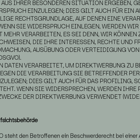
H AUS IHRER BESONDEREN SITUATION ERGEBEN, 
PRUCH EINZULEGEN; DIES GILT AUCH FÜR EIN 
ILIGE RECHTSGRUNDLAGE, AUF DENEN EINE VERA
WENN SIE WIDERSPRUCH EINLEGEN, WERDEN WIR
 MEHR VERARBEITEN, ES SEI DENN, WIR KÖNNE
CHWEISEN, DIE IHRE INTERESSEN, RECHTE UND F
NDMACHUNG, AUSÜBUNG ODER VERTEIDIGUNG VO
DSGVO).
DATEN VERARBEITET, UM DIREKTWERBUNG ZU BE
GEGEN DIE VERARBEITUNG SIE BETREFFENDER P
ULEGEN; DIES GILT AUCH FÜR DAS PROFILING, S
TEHT. WENN SIE WIDERSPRECHEN, WERDEN IHRE
WECKE DER DIREKTWERBUNG VERWENDET (WIDERS
fsichts­behörde
 steht den Betroffenen ein Beschwerderecht bei einer 